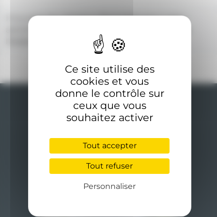
Il n'y a pas de créneaux disponibles pour cette
activité. Renseignez-vous auprès de l'accueil de
l'établissement pour plus d'informations.
Ce site utilise des
cookies et vous
donne le contrôle sur
ceux que vous
souhaitez activer
Tout accepter
Rejoignez-nous
Tout refuser
Personnaliser