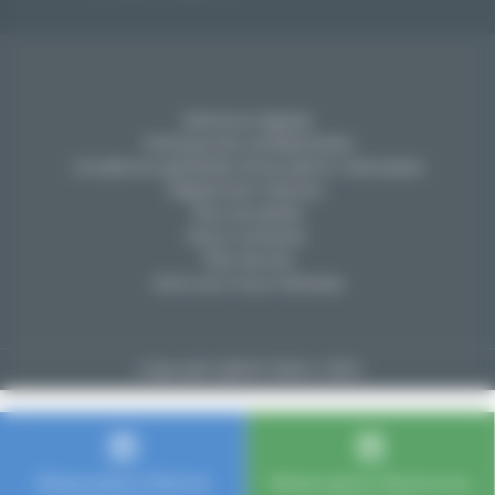
Mentions légales
Politique de confidentialité
Conditions générales d'inscription individuels
Réglement intérieur
Nos actualités
Nous contacter
Plan de site
Votre avis nous intéresse
Copyright @SAS Netlor 2024
Réservation Piscine
Réservation Piscine du