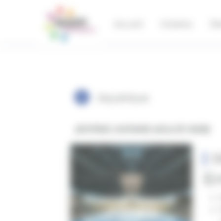
Panneau de gestion des cookies
Accueil
Horaires
Ré
Aquatique
(ENTREE UNITAIRE ADULTE WEB)
D
En