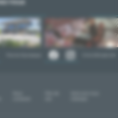
ez-nous
Piscine Olympique
Cime Altitude 245
Nous
Plan de
Votre avis nous
s
contacter
site
intéresse