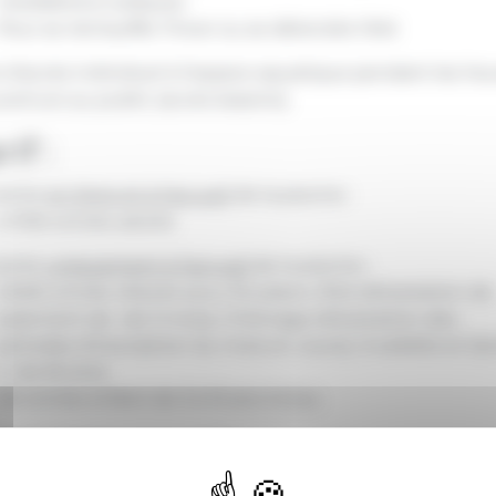
installations ludiques
Pour se réchauffer l'hiver ou se détendre l'été
e d'accès individuel à l'espace aquatique pendant les he
verture au public (accès bassins).
rif :
vente
en ligne et à l'accueil
de la piscine :
4.70€ entrée adulte
vente
uniquement à l'accueil
de la piscine :
3.50€ entrée réduite pour Étudiant, RSA (Attestation de
paiement de -de 3 mois), Chômage (Attestation des
périodes d'inscription du mois en cours), Invalidité et Se
(+ de 65 ans)
3€ entrée enfant de 3 à 15 ans inclus.
nctionnement :
Réception sur votre compte web d'un QrCode utilisabl