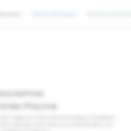
servation
Piscine Olympique
Piscine du Carrous
ESCRIPTION
trée Piscine
Pour nager en toute autonomie dans nos bassins
Pour s'amuser entre amis ou en famille dans nos