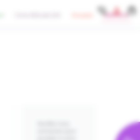
el
Cime Altitude 245
Groupes
Billetterie
Veuillez vous
connecter pour
accéder à votre