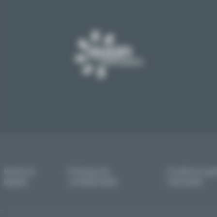
Mentions
Politique de
Conditions gén
légales
confidentialité
individuels