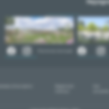
Rejoign
Piscine du Carrousel
érales d'inscription
Réglement
Nos
intérieur
actualité