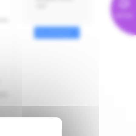
tarif.
ACTUS
ures
Se connecter
nior
e