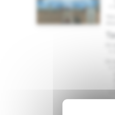
Titr
d'ou
Ta
En 
En 
Fo